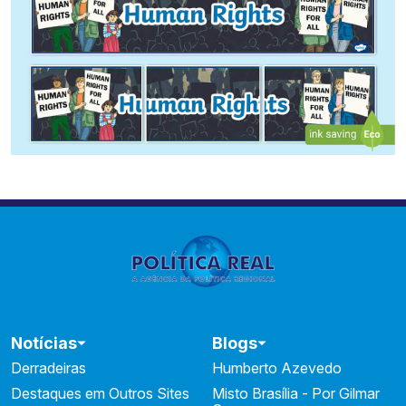
Notícias
Blogs
Derradeiras
Humberto Azevedo
Destaques em Outros Sites
Misto Brasília - Por Gilmar